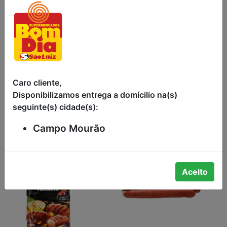
LINGUIÇA
LINGUIÇA DE
TOSCANA
FRANGO FINA
APIMENTADA
CONGELADA
Caro cliente,
PERDIGÃO NA
COPACOL 800G
BRASA 1KG
Disponibilizamos entrega a domícilio na(s)
seguinte(s) cidade(s):
Campo Mourão
Aceito