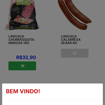
LINGUIÇA
LINGUIÇA
CHURRASQUITA
CALABRESA
MIMOSA 1KG
SEARA KG
R$32,90
BEM VINDO!