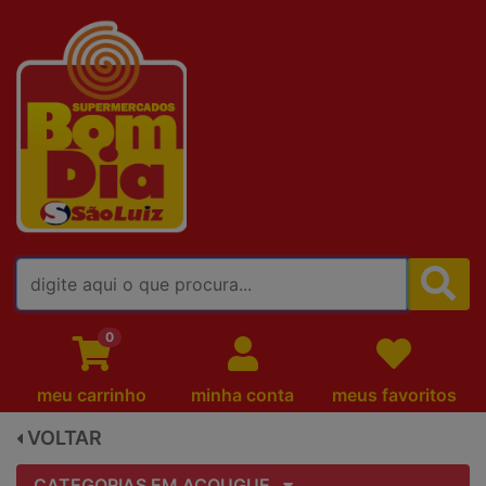
FALE CONOSCO
0
meu carrinho
minha conta
meus favoritos
VOLTAR
CATEGORIAS EM AÇOUGUE