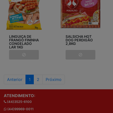
LINGUIÇA DE
SALSICHA HOT
FRANGO FININHA
DOG PERDIGÃO
CONGELADO
2,8KG
LAR 1KG
Anterior
1
2
Próximo
ATENDIMENTO:
(44)3525-6100
(44)99969-0011